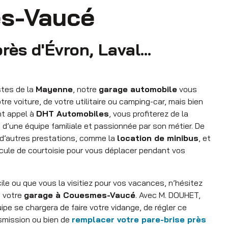
s-Vaucé
ès d'Évron, Laval...
stes de la
Mayenne
, notre
garage automobile
vous
tre voiture, de votre utilitaire ou camping-car, mais bien
ant appel à
DHT Automobiles
, vous profiterez de la
re d’une équipe familiale et passionnée par son métier. De
r d’autres prestations, comme la
location de minibus
, et
icule de courtoisie pour vous déplacer pendant vos
cile ou que vous la visitiez pour vos vacances, n’hésitez
à votre
garage à Couesmes-Vaucé
. Avec M. DOUHET,
uipe se chargera de faire votre vidange, de régler ce
smission ou bien de
remplacer votre pare-brise près