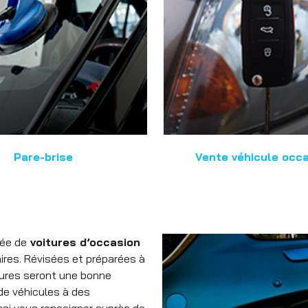
Pare-brise
Vente véhicule occ
lée de
voitures d’occasion
aires. Révisées et préparées à
tures seront une bonne
 de véhicules à des
ussi vous renseigner auprès de