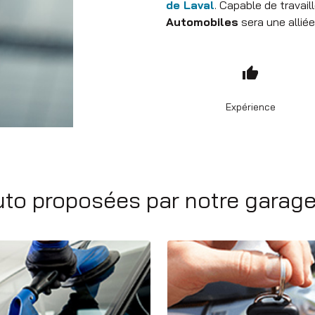
de Laval
. Capable de travail
Automobiles
sera une alliée
thumb_up
Expérience
uto proposées par notre garag