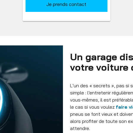
Je prends contact
Un garage dis
votre voiture
L’un des « secrets », pas si s
simple : l’entretenir régulièr
vous-mêmes, il est préférable
le cas si vous voulez
faire v
pneus se font vieux et doive
alors profiter de toute son e
attendre.