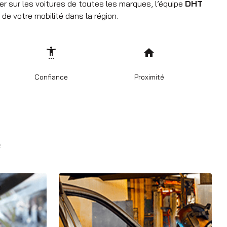
ler sur les voitures de toutes les marques, l’équipe
DHT
 de votre mobilité dans la région.
settings_accessibility
home
Confiance
Proximité
e