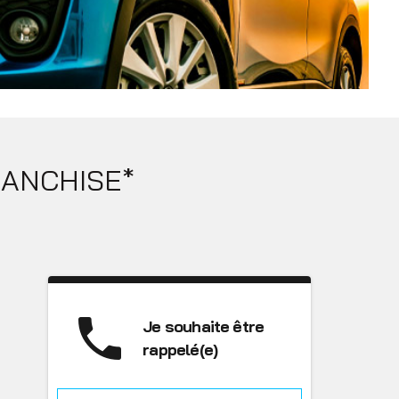
RANCHISE*
phone
Je souhaite être
rappelé(e)