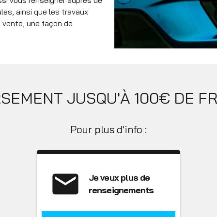
les, ainsi que les travaux
a vente, une façon de
EMENT JUSQU'À 100€ DE F
Pour plus d'info :
email
Je veux plus de
renseignements