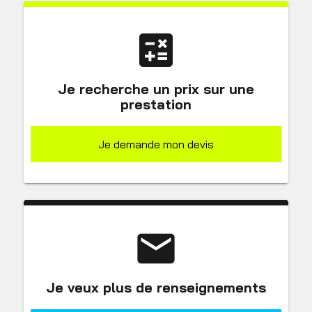
calculate
Je recherche un prix sur une
prestation
Je demande mon devis
email
Je veux plus de renseignements